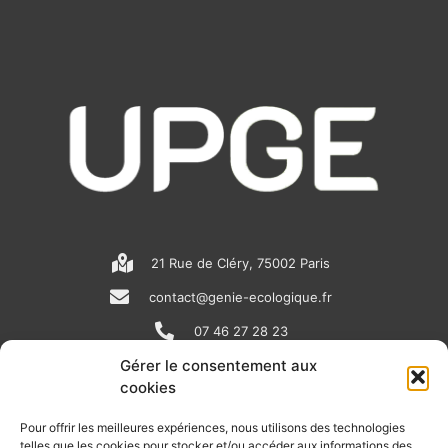
21 Rue de Cléry, 75002 Paris
contact@genie-ecologique.fr
07 46 27 28 23
Gérer le consentement aux
cookies
N
L
Y
e
i
o
Pour offrir les meilleures expériences, nous utilisons des technologies
telles que les cookies pour stocker et/ou accéder aux informations des