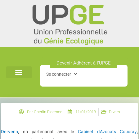
Aller
au
contenu
Devenir Adhérent à l'UPGE​
Se connecter
Par
Oberlin Florence
11/01/2018
Divers
Dervenn
, en partenariat avec le
Cabinet d’Avocats Coudray
,