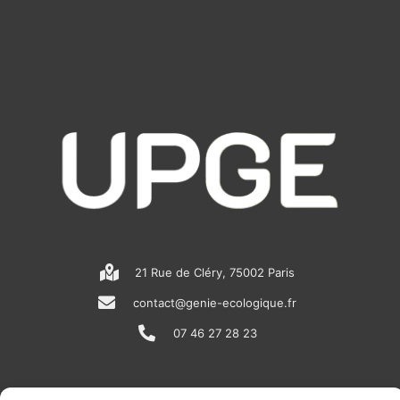
21 Rue de Cléry, 75002 Paris
contact@genie-ecologique.fr
07 46 27 28 23
N
L
Y