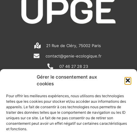
21 Rue de Cléry, 75002 Paris
contact@genie-ecologique.fr
07 46 27 28 23
Gérer le consentement aux
cookies
N
L
Y
e
i
o
Pour offrir les meilleures expériences, nous utilisons des technologies
telles que les cookies pour stocker et/ou accéder aux informations des
w
n
u
appareils. Le fait de consentir à ces technologies nous permettra de
RECEVOIR L'ACTU DE LA FILIÈRE
s
k
t
traiter des données telles que le comportement de navigation ou les ID
uniques sur ce site. Le fait de ne pas consentir ou de retirer son
p
e
u
Retrouvez tous les mois les articles terrain de nos adhérents, les
consentement peut avoir un effet négatif sur certaines caractéristiques
rendez-vous importants de la filière, nos offres de stages et
et fonctions.
a
d
b
d’emplois…