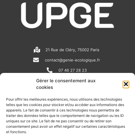
21 Rue de Cléry, 75002 Paris
contact@genie-ecologique.fr
07 46 27 28 23
Gérer le consentement aux
cookies
N
L
Y
e
i
o
Pour offrir les meilleures expériences, nous utilisons des technologies
telles que les cookies pour stocker et/ou accéder aux informations des
w
n
u
appareils. Le fait de consentir à ces technologies nous permettra de
RECEVOIR L'ACTU DE LA FILIÈRE
s
k
t
traiter des données telles que le comportement de navigation ou les ID
uniques sur ce site. Le fait de ne pas consentir ou de retirer son
p
e
u
Retrouvez tous les mois les articles terrain de nos adhérents, les
consentement peut avoir un effet négatif sur certaines caractéristiques
rendez-vous importants de la filière, nos offres de stages et
et fonctions.