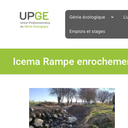
Aller
au
contenu
Génie écologique
L’
Emplois et stages
Icema Rampe enrocheme