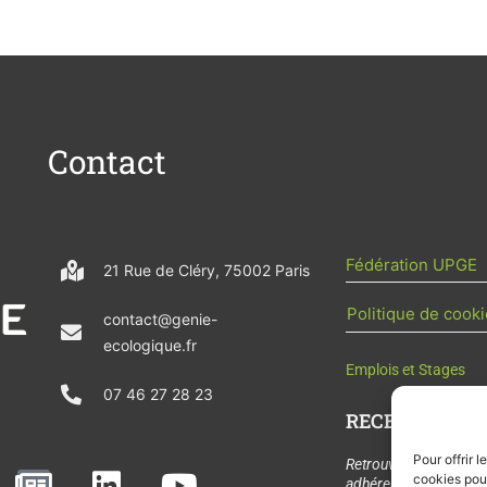
Contact
Fédération UPGE
21 Rue de Cléry, 75002 Paris
Politique de cooki
contact@genie-
ecologique.fr
Emplois et Stages
07 46 27 28 23
RECEVOIR L'AC
Pour offrir 
N
L
Y
Retrouvez tous les
cookies pour
adhérents, les rende