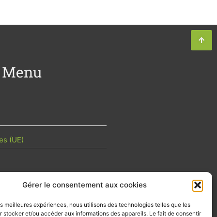
Menu
es (UE)
Gérer le consentement aux cookies
TU DE LA FILIÈRE
les meilleures expériences, nous utilisons des technologies telles que les
 mois les articles terrain de nos
 stocker et/ou accéder aux informations des appareils. Le fait de consentir
z-vous importants de la filière, nos