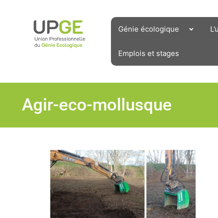
Aller
au
contenu
Génie écologique
L’
Emplois et stages
Agir-eco-mollusque