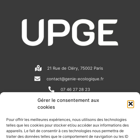
21 Rue de Cléry, 75002 Paris
contact@genie-ecologique.fr
07 46 27 28 23
Gérer le consentement aux
cookies
N
L
Y
e
i
o
Pour offrir les meilleures expériences, nous utilisons des technologies
telles que les cookies pour stocker et/ou accéder aux informations des
w
n
u
appareils. Le fait de consentir à ces technologies nous permettra de
RECEVOIR L'ACTU DE LA FILIÈRE
s
k
t
traiter des données telles que le comportement de navigation ou les ID