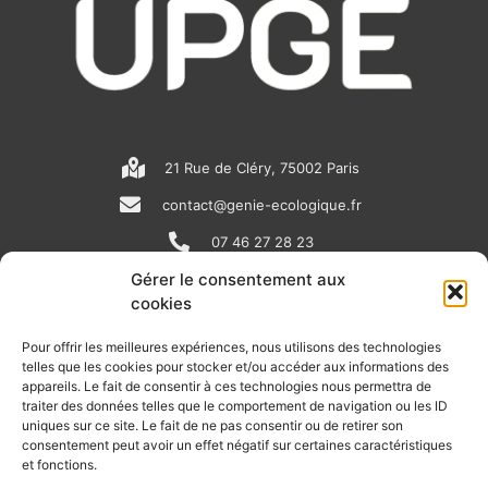
21 Rue de Cléry, 75002 Paris
contact@genie-ecologique.fr
07 46 27 28 23
Gérer le consentement aux
cookies
N
L
Y
e
i
o
Pour offrir les meilleures expériences, nous utilisons des technologies
telles que les cookies pour stocker et/ou accéder aux informations des
w
n
u
appareils. Le fait de consentir à ces technologies nous permettra de
RECEVOIR L'ACTU DE LA FILIÈRE
s
k
t
traiter des données telles que le comportement de navigation ou les ID
uniques sur ce site. Le fait de ne pas consentir ou de retirer son
p
e
u
Retrouvez tous les mois les articles terrain de nos adhérents, les
consentement peut avoir un effet négatif sur certaines caractéristiques
rendez-vous importants de la filière, nos offres de stages et
et fonctions.
a
d
b
d’emplois…