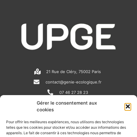
21 Rue de Cléry, 75002 Paris
contact@genie-ecologique.fr
07 46 27 28 23
Gérer le consentement aux
cookies
N
L
Y
e
i
o
Pour offrir les meilleures expériences, nous utilisons des technologies
telles que les cookies pour stocker et/ou accéder aux informations des
w
n
u
appareils. Le fait de consentir à ces technologies nous permettra de
RECEVOIR L'ACTU DE LA FILIÈRE