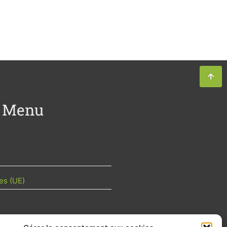
Menu
es (UE)