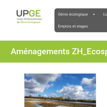
Aller
au
contenu
Génie écologique
L’
Emplois et stages
Aménagements ZH_Ecosp