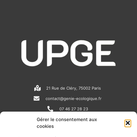
21 Rue de Cléry, 75002 Paris
contact@genie-ecologique.fr
07 46 27 28 23
Gérer le consentement aux
cookies
N
L
Y