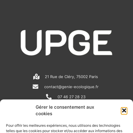
21 Rue de Cléry, 75002 Paris
contact@genie-ecologique.fr
07 46 27 28 23
Gérer le consentement aux
cookies
N
L
Y
e
i
o
Pour offrir les meilleures expériences, nous utilisons des technologies
telles que les cookies pour stocker et/ou accéder aux informations des