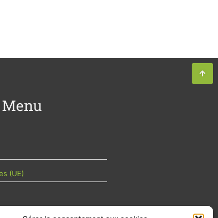
Menu
es (UE)