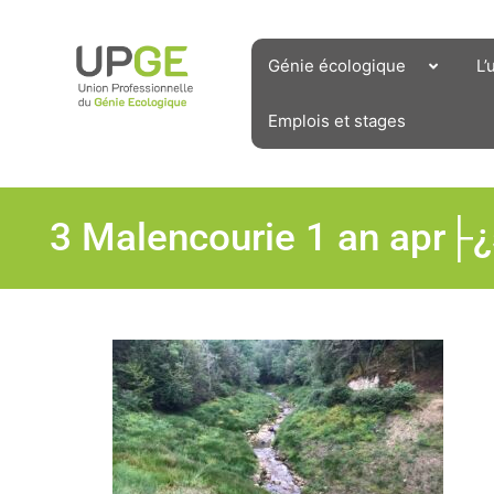
Aller
au
contenu
Génie écologique
L’
Emplois et stages
3 Malencourie 1 an apr├¿