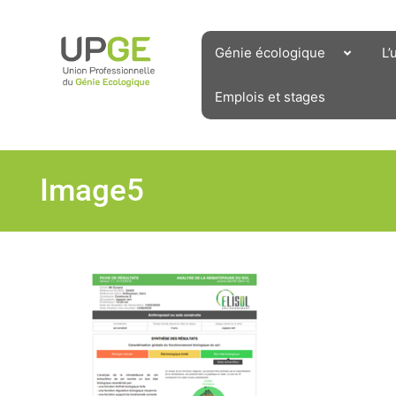
Aller
au
contenu
Génie écologique
L’
Emplois et stages
Image5