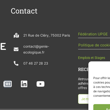
Contact
Fédération UPGE
21 Rue de Cléry, 75002 Paris
Politique de cooki
contact@genie-
ecologique.fr
Emplois et Stages
07 46 27 28 23
RECEVOIR L'AC
Pour offrir 
N
L
Y
Retrouvez tous les
cookies pour
adhérents, les rende
e
i
o
à ces techn
offres de stages et 
de navigatio
w
n
u
consentement
Je m'abonne à la let
s
k
t
Ac