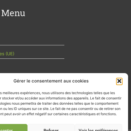
Menu
es (UE)
Gérer le consentement aux cookies
TU DE LA FILIÈRE
les meilleures expériences, nous utilisons des technologies telles que les
 mois les articles terrain de nos
 stocker et/ou accéder aux informations des appareils. Le fait de consentir
z-vous importants de la filière, nos
ologies nous permettra de traiter des données telles que le comportement
d’emplois…
n ou les ID uniques sur ce site. Le fait de ne pas consentir ou de retirer son
 peut avoir un effet négatif sur certaines caractéristiques et fonctions.
tre d'info
cepter
Refuser
Voir les préférences