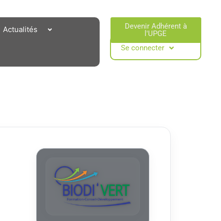
Devenir Adhérent à
Actualités
l'UPGE​
Se connecter