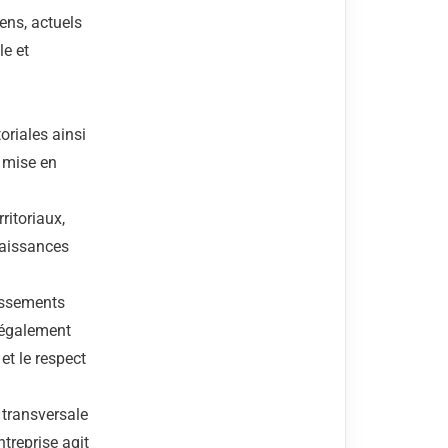
yens, actuels
le et
oriales ainsi
a mise en
ritoriaux,
naissances
lissements
t également
et le respect
 transversale
treprise agit