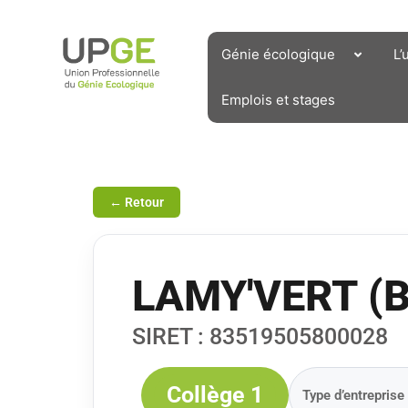
Aller
au
contenu
Génie écologique
L’
Emplois et stages
← Retour
LAMY'VERT (B
SIRET : 83519505800028
Collège 1
Type d’entreprise 