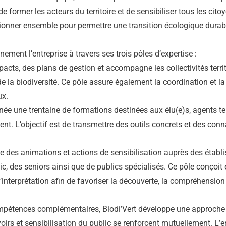
e former les acteurs du territoire et de sensibiliser tous les cito
tionner ensemble pour permettre une transition écologique durab
nement l’entreprise à travers ses trois pôles d’expertise :
pacts, des plans de gestion et accompagne les collectivités territ
e la biodiversité. Ce pôle assure également la coordination et l
ux.
ée une trentaine de formations destinées aux élu(e)s, agents ter
ent. L’objectif est de transmettre des outils concrets et des con
pe des animations et actions de sensibilisation auprès des étab
lic, des seniors ainsi que de publics spécialisés. Ce pôle conçoi
nterprétation afin de favoriser la découverte, la compréhension 
ompétences complémentaires, Biodi’Vert développe une approche
irs et sensibilisation du public se renforcent mutuellement. L’en