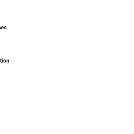
ces
tion