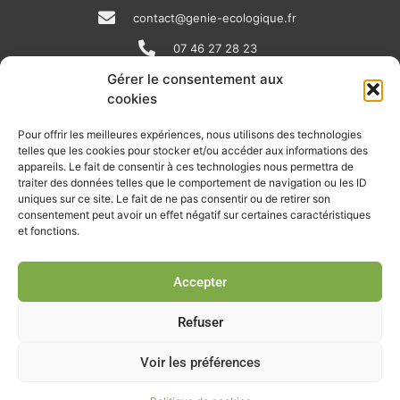
contact@genie-ecologique.fr
07 46 27 28 23
Gérer le consentement aux
cookies
N
L
Y
e
i
o
Pour offrir les meilleures expériences, nous utilisons des technologies
telles que les cookies pour stocker et/ou accéder aux informations des
w
n
u
appareils. Le fait de consentir à ces technologies nous permettra de
RECEVOIR L'ACTU DE LA FILIÈRE
s
k
t
traiter des données telles que le comportement de navigation ou les ID
uniques sur ce site. Le fait de ne pas consentir ou de retirer son
p
e
u
Retrouvez tous les mois les articles terrain de nos adhérents, les
consentement peut avoir un effet négatif sur certaines caractéristiques
rendez-vous importants de la filière, nos offres de stages et
et fonctions.
a
d
b
d’emplois…
p
i
e
Accepter
Je m'abonne à la lettre d'info
e
n
r
Refuser
Voir les préférences
© Union professionnelle du génie écologique - Tous droits
réservés - 2026