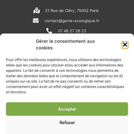
21 Rue de Cléry, 75002 Paris
contact@genie-ecologique.fr
07 46 27 28 23
Gérer le consentement aux
cookies
N
L
Y
e
i
o
Pour offrir les meilleures expériences, nous utilisons des technologies
telles que les cookies pour stocker et/ou accéder aux informations des
w
n
u
appareils. Le fait de consentir à ces technologies nous permettra de
RECEVOIR L'ACTU DE LA FILIÈRE
s
k
t
traiter des données telles que le comportement de navigation ou les ID
uniques sur ce site. Le fait de ne pas consentir ou de retirer son
p
e
u
Retrouvez tous les mois les articles terrain de nos adhérents, les
consentement peut avoir un effet négatif sur certaines caractéristiques
rendez-vous importants de la filière, nos offres de stages et
et fonctions.
a
d
b
d’emplois…
p
i
e
Accepter
Je m'abonne à la lettre d'info
e
n
r
Refuser