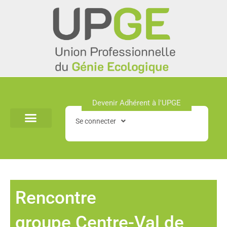
Aller
au
contenu
Devenir Adhérent à l'UPGE​
Se connecter
Rencontre
groupe Centre-Val de