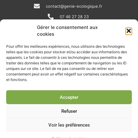
contact@genie-ecologique.fr
07 46 27 28 23
Gérer le consentement aux
cookies
N
L
Y
e
i
o
Pour offrir les meilleures expériences, nous utilisons des technologies
telles que les cookies pour stocker et/ou accéder aux informations des
w
n
u
appareils. Le fait de consentir à ces technologies nous permettra de
RECEVOIR L'ACTU DE LA FILIÈRE
s
k
t
traiter des données telles que le comportement de navigation ou les ID
uniques sur ce site. Le fait de ne pas consentir ou de retirer son
p
e
u
Retrouvez tous les mois les articles terrain de nos adhérents, les
consentement peut avoir un effet négatif sur certaines caractéristiques
rendez-vous importants de la filière, nos offres de stages et
et fonctions.
a
d
b
d’emplois…
p
i
e
Accepter
Je m'abonne à la lettre d'info
e
n
r
Refuser
Voir les préférences
© Union professionnelle du génie écologique - Tous droits
réservés - 2026