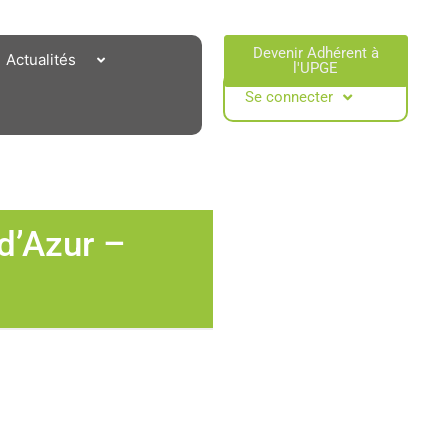
Devenir Adhérent à
Actualités
l'UPGE​
Se connecter
d’Azur –