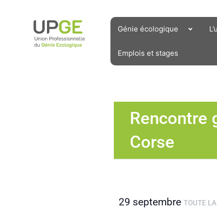
Aller
au
contenu
Génie écologique
L’
Emplois et stages
Rencontre 
Corse
29 septembre
TOUTE LA