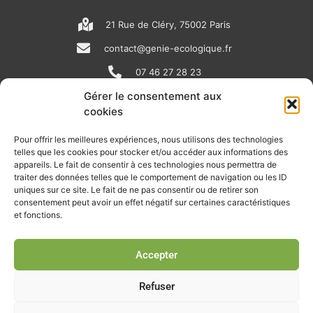
21 Rue de Cléry, 75002 Paris
contact@genie-ecologique.fr
07 46 27 28 23
Gérer le consentement aux
cookies
N
L
Y
e
i
o
Pour offrir les meilleures expériences, nous utilisons des technologies
telles que les cookies pour stocker et/ou accéder aux informations des
w
n
u
appareils. Le fait de consentir à ces technologies nous permettra de
RECEVOIR L'ACTU DE LA FILIÈRE
s
k
t
traiter des données telles que le comportement de navigation ou les ID
uniques sur ce site. Le fait de ne pas consentir ou de retirer son
p
e
u
Retrouvez tous les mois les articles terrain de nos adhérents, les
consentement peut avoir un effet négatif sur certaines caractéristiques
rendez-vous importants de la filière, nos offres de stages et
et fonctions.
a
d
b
d’emplois…
p
i
e
Accepter
Je m'abonne à la lettre d'info
e
n
r
Refuser