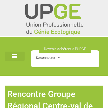
Aller
au
contenu
Devenir Adhérent à l'UPGE​
Se connecter
Rencontre Groupe
Régional Centre-val de