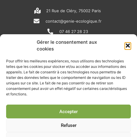
21 Rue de Cléry, 75002 Paris
contact@genie-ecologique.fr
07 46 27 28 23
Gérer le consentement aux
cookies
N
L
Y
e
i
o
Pour offrir les meilleures expériences, nous utilisons des technologies
telles que les cookies pour stocker et/ou accéder aux informations des
w
n
u
appareils. Le fait de consentir à ces technologies nous permettra de
RECEVOIR L'ACTU DE LA FILIÈRE
s
k
t
traiter des données telles que le comportement de navigation ou les ID
uniques sur ce site. Le fait de ne pas consentir ou de retirer son
p
e
u
Retrouvez tous les mois les articles terrain de nos adhérents, les
consentement peut avoir un effet négatif sur certaines caractéristiques
rendez-vous importants de la filière, nos offres de stages et
et fonctions.
a
d
b
d’emplois…
p
i
e
Accepter
Je m'abonne à la lettre d'info
e
n
r
Refuser