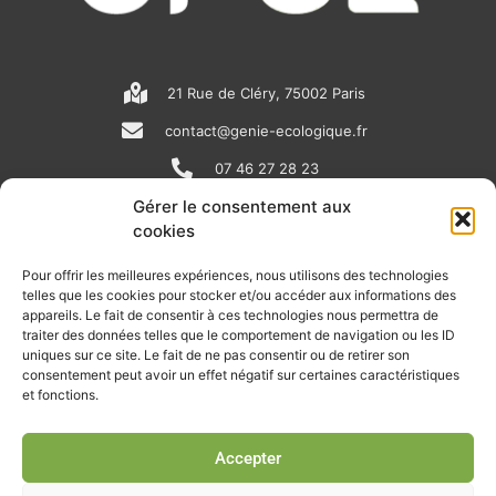
21 Rue de Cléry, 75002 Paris
contact@genie-ecologique.fr
07 46 27 28 23
Gérer le consentement aux
cookies
N
L
Y
e
i
o
Pour offrir les meilleures expériences, nous utilisons des technologies
telles que les cookies pour stocker et/ou accéder aux informations des
w
n
u
appareils. Le fait de consentir à ces technologies nous permettra de
RECEVOIR L'ACTU DE LA FILIÈRE
s
k
t
traiter des données telles que le comportement de navigation ou les ID
uniques sur ce site. Le fait de ne pas consentir ou de retirer son
p
e
u
Retrouvez tous les mois les articles terrain de nos adhérents, les
consentement peut avoir un effet négatif sur certaines caractéristiques
rendez-vous importants de la filière, nos offres de stages et
et fonctions.
a
d
b
d’emplois…
p
i
e
Accepter
Je m'abonne à la lettre d'info
e
n