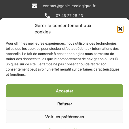
contact@genie-ecologique.fr
07 46 27 28 23
Gérer le consentement aux
cookies
N
L
Y
e
i
o
Pour offrir les meilleures expériences, nous utilisons des technologies
telles que les cookies pour stocker et/ou accéder aux informations des
w
n
u
appareils. Le fait de consentir à ces technologies nous permettra de
RECEVOIR L'ACTU DE LA FILIÈRE
s
k
t
traiter des données telles que le comportement de navigation ou les ID
uniques sur ce site. Le fait de ne pas consentir ou de retirer son
p
e
u
Retrouvez tous les mois les articles terrain de nos adhérents, les
consentement peut avoir un effet négatif sur certaines caractéristiques
rendez-vous importants de la filière, nos offres de stages et
et fonctions.
a
d
b
d’emplois…
p
i
e
Accepter
Je m'abonne à la lettre d'info
e
n
r
Refuser
Voir les préférences
© Union professionnelle du génie écologique - Tous droits
réservés - 2026