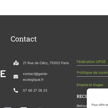
Contact
Fédération UPGE
21 Rue de Cléry, 75002 Paris
Politique de cooki
contact@genie-
ecologique.fr
Emplois et Stages
07 46 27 28 23
RECEVOIR L'AC
Pour offrir 
N
L
Y
Retrouvez tous les