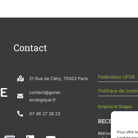
Contact
Fédération UPGE
21 Rue de Cléry, 75002 Paris
Politique de cooki
contact@genie-
ecologique.fr
Emplois et Stages
07 46 27 28 23
RECEVOIR L'AC
Pour offrir 
N
L
Y
Retrouvez tous les
cookies pour