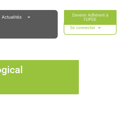
Devenir Adhérent à
Actualités
l'UPGE​
Se connecter
gical