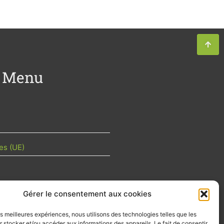
Menu
es (UE)
Gérer le consentement aux cookies
TU DE LA FILIÈRE
les meilleures expériences, nous utilisons des technologies telles que les
 mois les articles terrain de nos
 stocker et/ou accéder aux informations des appareils. Le fait de consentir