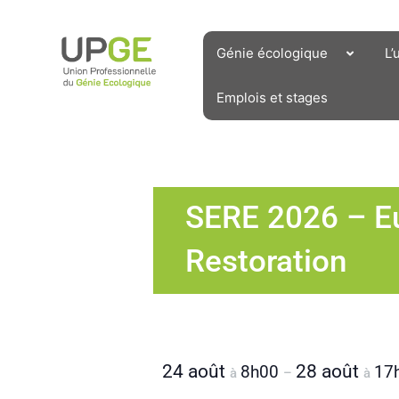
Aller
au
contenu
Génie écologique
L’
Emplois et stages
SERE 2026 – Eu
Restoration
24 août
28 août
8h00
17
à
–
à