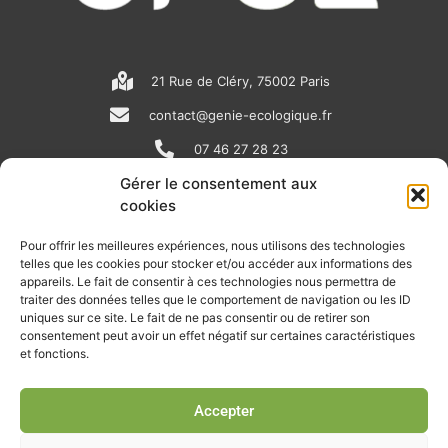
21 Rue de Cléry, 75002 Paris
contact@genie-ecologique.fr
07 46 27 28 23
Gérer le consentement aux
cookies
N
L
Y
e
i
o
Pour offrir les meilleures expériences, nous utilisons des technologies
telles que les cookies pour stocker et/ou accéder aux informations des
w
n
u
appareils. Le fait de consentir à ces technologies nous permettra de
RECEVOIR L'ACTU DE LA FILIÈRE
s
k
t
traiter des données telles que le comportement de navigation ou les ID
uniques sur ce site. Le fait de ne pas consentir ou de retirer son
p
e
u
Retrouvez tous les mois les articles terrain de nos adhérents, les
consentement peut avoir un effet négatif sur certaines caractéristiques
rendez-vous importants de la filière, nos offres de stages et
et fonctions.
a
d
b
d’emplois…
p
i
e
Accepter
Je m'abonne à la lettre d'info
e
n