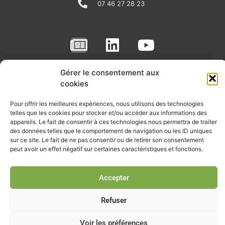
07 46 27 28 23
N
L
Y
e
i
o
w
n
u
Gérer le consentement aux
RECEVOIR L'ACTU DE LA FILIÈRE
s
k
t
cookies
p
e
u
Retrouvez tous les mois les articles terrain de nos adhérents, les
Pour offrir les meilleures expériences, nous utilisons des technologies
rendez-vous importants de la filière, nos offres de stages et
a
d
b
telles que les cookies pour stocker et/ou accéder aux informations des
d’emplois…
appareils. Le fait de consentir à ces technologies nous permettra de traiter
p
i
e
des données telles que le comportement de navigation ou les ID uniques
Je m'abonne à la lettre d'info
e
n
sur ce site. Le fait de ne pas consentir ou de retirer son consentement
peut avoir un effet négatif sur certaines caractéristiques et fonctions.
r
Accepter
© Union professionnelle du génie écologique - Tous droits
réservés - 2026
Refuser
Voir les préférences