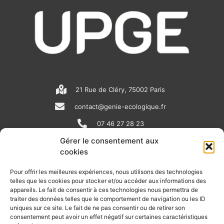
21 Rue de Cléry, 75002 Paris
contact@genie-ecologique.fr
07 46 27 28 23
Gérer le consentement aux
cookies
N
L
Y
e
i
o
Pour offrir les meilleures expériences, nous utilisons des technologies
telles que les cookies pour stocker et/ou accéder aux informations des
w
n
u
appareils. Le fait de consentir à ces technologies nous permettra de
RECEVOIR L'ACTU DE LA FILIÈRE
s
k
t
traiter des données telles que le comportement de navigation ou les ID
uniques sur ce site. Le fait de ne pas consentir ou de retirer son
p
e
u
Retrouvez tous les mois les articles terrain de nos adhérents, les
consentement peut avoir un effet négatif sur certaines caractéristiques