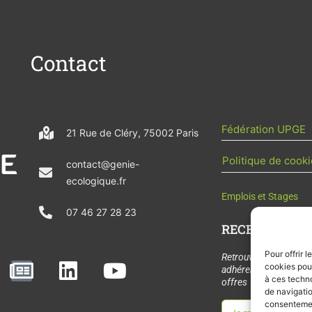
Contact
Fédération UPGE
21 Rue de Cléry, 75002 Paris
Politique de cooki
contact@genie-
ecologique.fr
Emplois et Stages
07 46 27 28 23
RECEVOIR L'AC
Pour offrir 
N
L
Y
Retrouvez tous les
cookies pour
adhérents, les rende
e
i
o
à ces techn
offres de stages et 
de navigatio
w
n
u
consentement