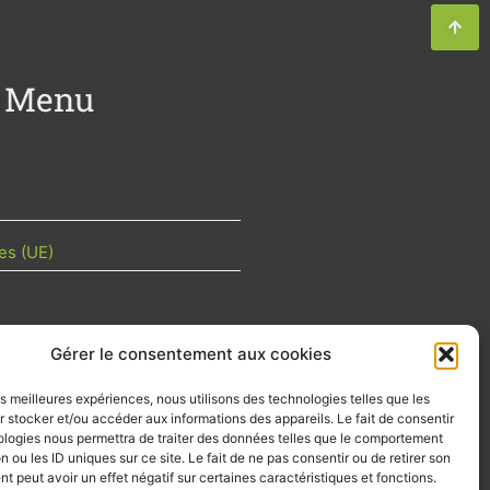
Menu
es (UE)
Gérer le consentement aux cookies
TU DE LA FILIÈRE
les meilleures expériences, nous utilisons des technologies telles que les
 mois les articles terrain de nos
 stocker et/ou accéder aux informations des appareils. Le fait de consentir
z-vous importants de la filière, nos
ologies nous permettra de traiter des données telles que le comportement
d’emplois…
n ou les ID uniques sur ce site. Le fait de ne pas consentir ou de retirer son
 peut avoir un effet négatif sur certaines caractéristiques et fonctions.