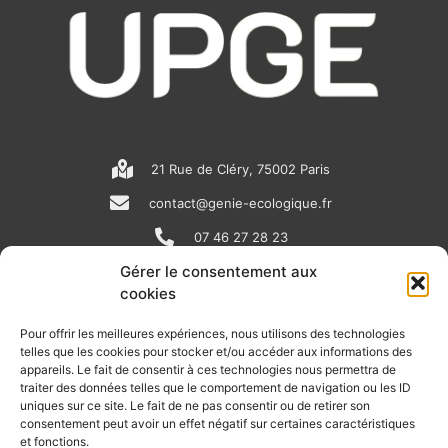
21 Rue de Cléry, 75002 Paris
contact@genie-ecologique.fr
07 46 27 28 23
Gérer le consentement aux
cookies
N
L
Y
e
i
o
Pour offrir les meilleures expériences, nous utilisons des technologies
telles que les cookies pour stocker et/ou accéder aux informations des
w
n
u
appareils. Le fait de consentir à ces technologies nous permettra de
RECEVOIR L'ACTU DE LA FILIÈRE
s
k
t
traiter des données telles que le comportement de navigation ou les ID
uniques sur ce site. Le fait de ne pas consentir ou de retirer son
p
e
u
Retrouvez tous les mois les articles terrain de nos adhérents, les
consentement peut avoir un effet négatif sur certaines caractéristiques
rendez-vous importants de la filière, nos offres de stages et
et fonctions.