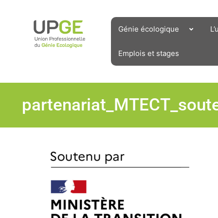
Aller
au
contenu
Génie écologique
L’
Emplois et stages
partenariat_MTECT_soute