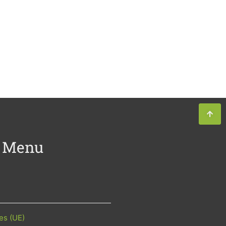
Menu
es (UE)