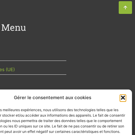
Menu
es (UE)
Gérer le consentement aux cookies
TU DE LA FILIÈRE
les meilleures expériences, nous utilisons des technologies telles que les
 mois les articles terrain de nos
 stocker et/ou accéder aux informations des appareils. Le fait de consentir
z-vous importants de la filière, nos
ologies nous permettra de traiter des données telles que le comportement
d’emplois…
n ou les ID uniques sur ce site. Le fait de ne pas consentir ou de retirer son
 peut avoir un effet négatif sur certaines caractéristiques et fonctions.