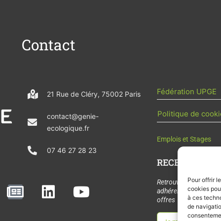
Contact
Fédération UPGE
21 Rue de Cléry, 75002 Paris
Politique de cooki
contact@genie-
ecologique.fr
Emplois et Stages
07 46 27 28 23
RECEVOIR L'AC
Pour offrir 
N
L
Y
Retrouvez tous les
cookies pour
adhérents, les rende
e
i
o
à ces techn
offres de stages et 
de navigatio
w
n
u
consentement