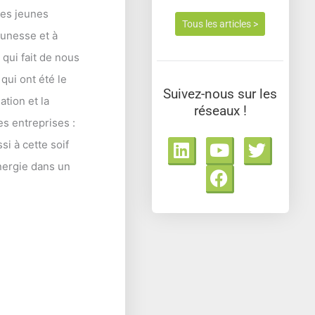
les jeunes
Tous les articles >
eunesse et à
 qui fait de nous
 qui ont été le
Suivez-nous sur les
ation et la
réseaux !
es entreprises :
L
Y
F
T
si à cette soif
i
o
a
w
énergie dans un
n
u
c
i
k
t
e
t
e
u
b
t
d
b
o
e
i
e
o
r
n
k