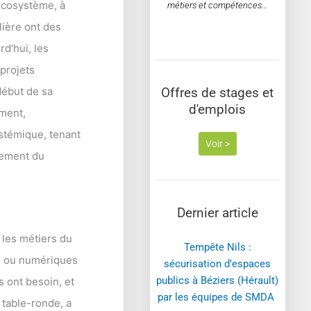
’écosystème, à
métiers et compétences…
lière ont des
rd’hui, les
 projets
début de sa
Offres de stages et
d'emplois
ement,
stémique, tenant
Voir >
gement du
Dernier article
 les métiers du
Tempête Nils :
es ou numériques
sécurisation d’espaces
publics à Béziers (Hérault)
s ont besoin, et
par les équipes de SMDA ​
 table-ronde, a