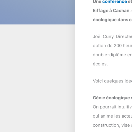
Une
conférence
ét
Eiffage à Cachan, 
écologique dans c
Joël Cuny, Directe
option de 200 heur
double-diplôme ent
écoles.
Voici quelques idé
Génie écologique v
On pourrait intuit
qui anime les acteu
construction, vise