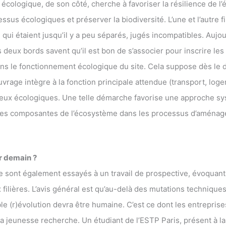
e écologique, de son côté, cherche à favoriser la résilience de l
ssus écologiques et préserver la biodiversité. L’une et l’autre fi
s qui étaient jusqu’il y a peu séparés, jugés incompatibles. Aujou
 deux bords savent qu’il est bon de s’associer pour inscrire les
s le fonctionnement écologique du site. Cela suppose dès le 
uvrage intègre à la fonction principale attendue (transport, log
jeux écologiques. Une telle démarche favorise une approche sy
les composantes de l’écosystème dans les processus d’aména
r demain ?
e sont également essayés à un travail de prospective, évoquant
x filières. L’avis général est qu’au-delà des mutations techniqu
ble (r)évolution devra être humaine. C’est ce dont les entreprise
la jeunesse recherche. Un étudiant de l’ESTP Paris, présent à la