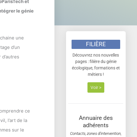
oParisTech et
ntégrer le génie
ochaine une
FILIÈRE
ntage d’un
Découvrez nos nouvelles
 d’autres
pages : filière du génie
écologique, formations et
métiers !
Voir >
 comprendre ce
Annuaire des
l, l’art de la
adhérents
ommes sur le
Contacts, zones d’intervention,