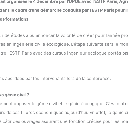
ait organisée le 4 décembre par l’UPGE avec l’ESTP Paris, Agr
dans le cadre d’une démarche conduite par l’ESTP Paris pour i
es formations.
ur de études a pu annoncer la volonté de créer pour l’année pr
es en ingénierie civile écologique. L’étape suivante sera le mo
re l’ESTP Paris avec des cursus Ingénieur écologue portés par
es abordées par les intervenants lors de la conférence.
s génie civil ?
ivement opposer le génie civil et le génie écologique. C’est mal
rs de ces filières économiques aujourd’hui. En effet, le génie civi
 à bâtir des ouvrages assurant une fonction précise pour les h