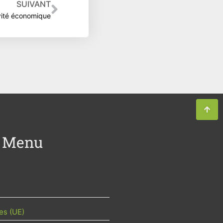
Suivant
SUIVANT
vité économique
Menu
es (UE)