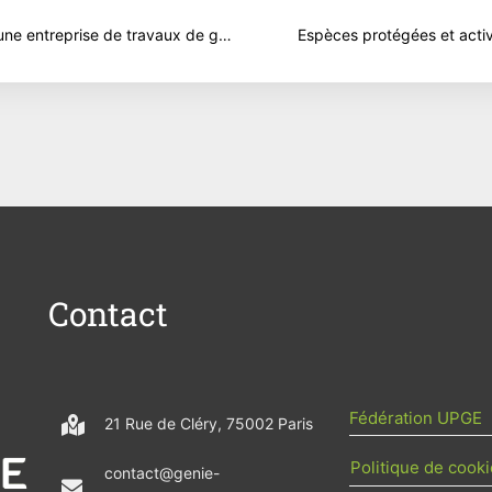
t
Arbre Haie Forêt, une entreprise de travaux de génie écologique en Rhône-Alpes.
Espèces protégées et acti
Contact
Fédération UPGE
21 Rue de Cléry, 75002 Paris
Politique de cooki
contact@genie-