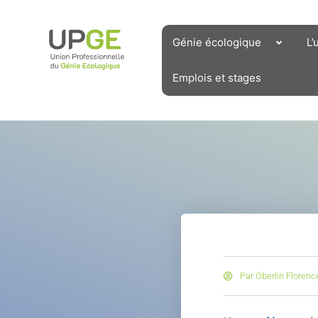
Aller
au
contenu
Génie écologique
L’
Emplois et stages
Par
Oberlin Florenc