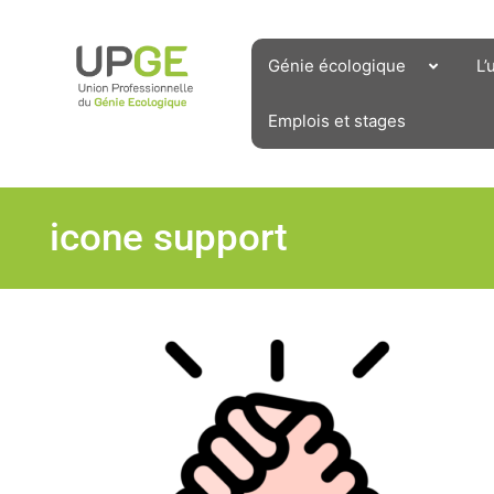
Aller
au
contenu
Génie écologique
L’
Emplois et stages
icone support