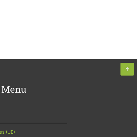
Menu
es (UE)