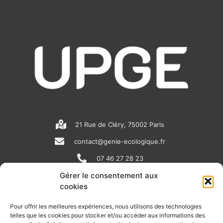
21 Rue de Cléry, 75002 Paris
contact@genie-ecologique.fr
07 46 27 28 23
Gérer le consentement aux
cookies
N
L
Y
e
i
o
Pour offrir les meilleures expériences, nous utilisons des technologies
telles que les cookies pour stocker et/ou accéder aux informations des
w
n
u