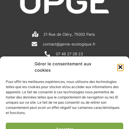
21 Rue de Cléry, 75002 Paris
contact@genie-ecologique.fr
07 46 27 28 23
Gérer le consentement aux
cookies
N
L
Y
e
i
o
Pour offrir les meilleures expériences, nous utilisons des technologies
telles que les cookies pour stocker et/ou accéder aux informations des
w
n
u
appareils. Le fait de consentir à ces technologies nous permettra de
RECEVOIR L'ACTU DE LA FILIÈRE
s
k
t
traiter des données telles que le comportement de navigation ou les ID
uniques sur ce site. Le fait de ne pas consentir ou de retirer son
p
e
u
Retrouvez tous les mois les articles terrain de nos adhérents, les
consentement peut avoir un effet négatif sur certaines caractéristiques
rendez-vous importants de la filière, nos offres de stages et
et fonctions.
a
d
b
d’emplois…
p
i
e