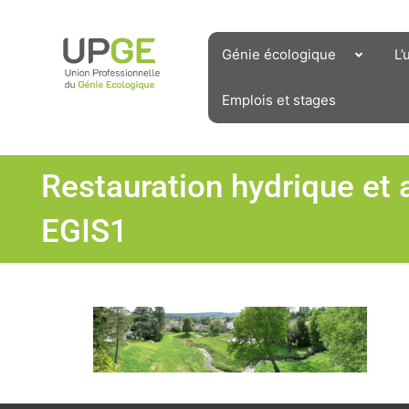
Aller
au
contenu
Génie écologique
L’
Emplois et stages
Restauration hydrique et
EGIS1