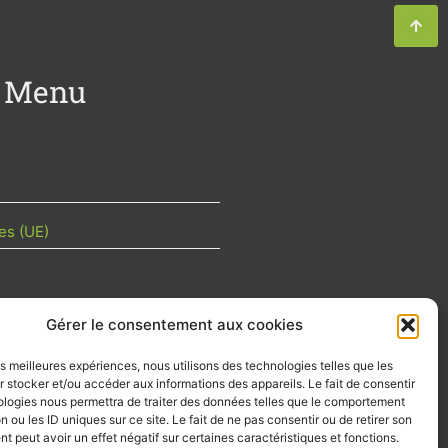
Menu
es (UE)
Gérer le consentement aux cookies
TU DE LA FILIÈRE
les meilleures expériences, nous utilisons des technologies telles que les
 mois les articles terrain de nos
 stocker et/ou accéder aux informations des appareils. Le fait de consentir
z-vous importants de la filière, nos
ologies nous permettra de traiter des données telles que le comportement
d’emplois…
n ou les ID uniques sur ce site. Le fait de ne pas consentir ou de retirer son
 peut avoir un effet négatif sur certaines caractéristiques et fonctions.