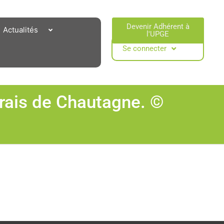
Devenir Adhérent à
Actualités
l'UPGE​
Se connecter
rais de Chautagne. ©