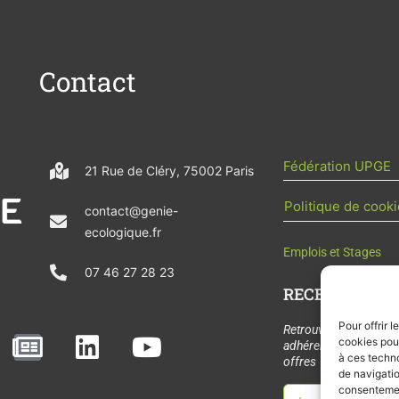
Contact
Fédération UPGE
21 Rue de Cléry, 75002 Paris
Politique de cooki
contact@genie-
ecologique.fr
Emplois et Stages
07 46 27 28 23
RECEVOIR L'AC
Pour offrir 
N
L
Y
Retrouvez tous les
cookies pour
adhérents, les rende
e
i
o
à ces techn
offres de stages et 
de navigatio
w
n
u
consentement