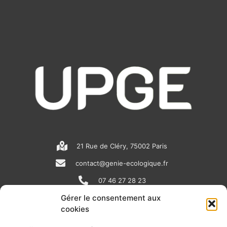
21 Rue de Cléry, 75002 Paris
contact@genie-ecologique.fr
07 46 27 28 23
Gérer le consentement aux
cookies
N
L
Y