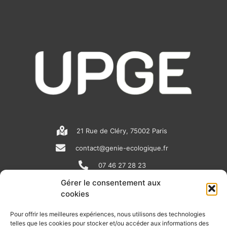
21 Rue de Cléry, 75002 Paris
contact@genie-ecologique.fr
07 46 27 28 23
Gérer le consentement aux
cookies
N
L
Y
e
i
o
Pour offrir les meilleures expériences, nous utilisons des technologies
telles que les cookies pour stocker et/ou accéder aux informations des