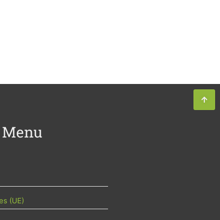
Menu
es (UE)