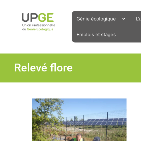
Aller
au
contenu
Génie écologique
L’
Emplois et stages
Relevé flore