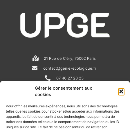
21 Rue de Cléry, 75002 Paris
contact@genie-ecologique.fr
07 46 27 28 23
Gérer le consentement aux
cookies
N
L
Y
e
i
o
Pour offrir les meilleures expériences, nous utilisons des technologies
telles que les cookies pour stocker et/ou accéder aux informations des
w
n
u
appareils. Le fait de consentir à ces technologies nous permettra de
RECEVOIR L'ACTU DE LA FILIÈRE
s
k
t
traiter des données telles que le comportement de navigation ou les ID
uniques sur ce site. Le fait de ne pas consentir ou de retirer son