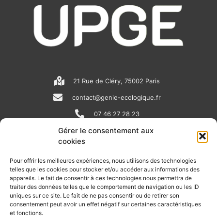
21 Rue de Cléry, 75002 Paris
contact@genie-ecologique.fr
07 46 27 28 23
Gérer le consentement aux
cookies
N
L
Y
e
i
o
Pour offrir les meilleures expériences, nous utilisons des technologies
telles que les cookies pour stocker et/ou accéder aux informations des
w
n
u
appareils. Le fait de consentir à ces technologies nous permettra de
RECEVOIR L'ACTU DE LA FILIÈRE
s
k
t
traiter des données telles que le comportement de navigation ou les ID
uniques sur ce site. Le fait de ne pas consentir ou de retirer son
p
e
u
Retrouvez tous les mois les articles terrain de nos adhérents, les
consentement peut avoir un effet négatif sur certaines caractéristiques
rendez-vous importants de la filière, nos offres de stages et
et fonctions.