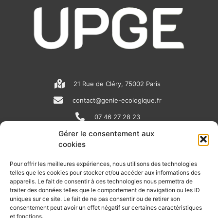
21 Rue de Cléry, 75002 Paris
contact@genie-ecologique.fr
07 46 27 28 23
Gérer le consentement aux
cookies
N
L
Y
e
i
o
Pour offrir les meilleures expériences, nous utilisons des technologies
telles que les cookies pour stocker et/ou accéder aux informations des
w
n
u
appareils. Le fait de consentir à ces technologies nous permettra de
RECEVOIR L'ACTU DE LA FILIÈRE
s
k
t
traiter des données telles que le comportement de navigation ou les ID
uniques sur ce site. Le fait de ne pas consentir ou de retirer son
p
e
u
Retrouvez tous les mois les articles terrain de nos adhérents, les
consentement peut avoir un effet négatif sur certaines caractéristiques
rendez-vous importants de la filière, nos offres de stages et
et fonctions.