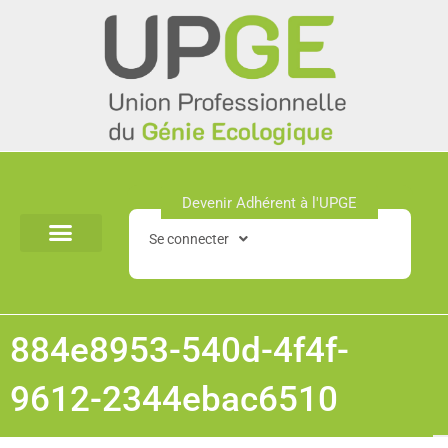
Aller
au
contenu
Devenir Adhérent à l'UPGE​
Se connecter
884e8953-540d-4f4f-
9612-2344ebac6510