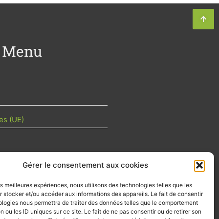
Menu
es (UE)
Gérer le consentement aux cookies
TU DE LA FILIÈRE
les meilleures expériences, nous utilisons des technologies telles que les
 mois les articles terrain de nos
 stocker et/ou accéder aux informations des appareils. Le fait de consentir
z-vous importants de la filière, nos
ologies nous permettra de traiter des données telles que le comportement
d’emplois…
n ou les ID uniques sur ce site. Le fait de ne pas consentir ou de retirer son