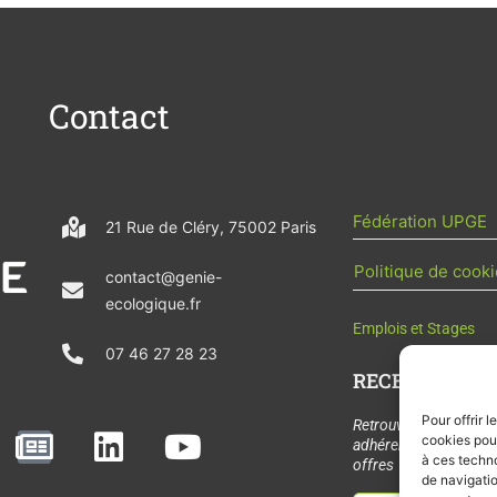
Contact
Fédération UPGE
21 Rue de Cléry, 75002 Paris
Politique de cooki
contact@genie-
ecologique.fr
Emplois et Stages
07 46 27 28 23
RECEVOIR L'AC
Pour offrir 
N
L
Y
Retrouvez tous les
cookies pour
adhérents, les rende
e
i
o
à ces techn
offres de stages et 
de navigatio