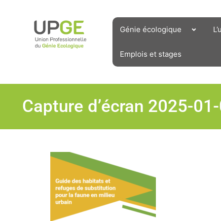
Aller
au
contenu
Génie écologique
L’
Emplois et stages
Capture d’écran 2025-01