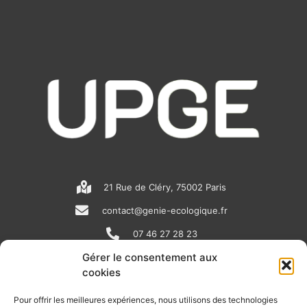
21 Rue de Cléry, 75002 Paris
contact@genie-ecologique.fr
07 46 27 28 23
Gérer le consentement aux
cookies
N
L
Y
e
i
o
Pour offrir les meilleures expériences, nous utilisons des technologies