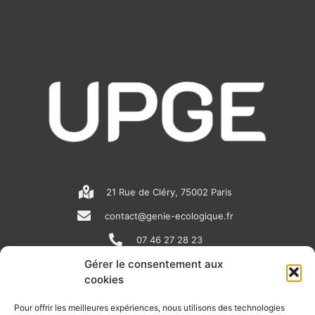
21 Rue de Cléry, 75002 Paris
contact@genie-ecologique.fr
07 46 27 28 23
Gérer le consentement aux
cookies
N
L
Y
e
i
o
Pour offrir les meilleures expériences, nous utilisons des technologies