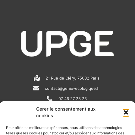
21 Rue de Cléry, 75002 Paris
contact@genie-ecologique.fr
07 46 27 28 23
Gérer le consentement aux
cookies
N
L
Y
e
i
o
Pour offrir les meilleures expériences, nous utilisons des technologies
telles que les cookies pour stocker et/ou accéder aux informations des