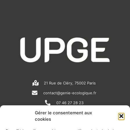
21 Rue de Cléry, 75002 Paris
contact@genie-ecologique.fr
07 46 27 28 23
Gérer le consentement aux
cookies
N
L
Y