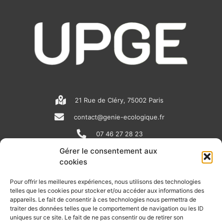
21 Rue de Cléry, 75002 Paris
contact@genie-ecologique.fr
07 46 27 28 23
Gérer le consentement aux
cookies
N
L
Y
e
i
o
Pour offrir les meilleures expériences, nous utilisons des technologies
telles que les cookies pour stocker et/ou accéder aux informations des
w
n
u
appareils. Le fait de consentir à ces technologies nous permettra de
RECEVOIR L'ACTU DE LA FILIÈRE
s
k
t
traiter des données telles que le comportement de navigation ou les ID
uniques sur ce site. Le fait de ne pas consentir ou de retirer son